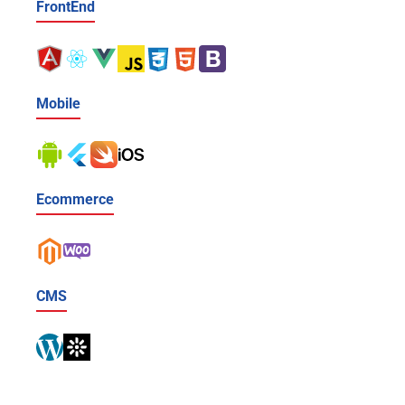
FrontEnd
Mobile
Ecommerce
CMS