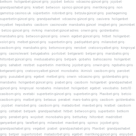
betkom
·
holiganbet güncel giriş
·
jojobet
·
betcio
·
vdcasino güncel giriş
·
jojobet
·
grandpashabet giriş
·
kralbet
·
betwoon
·
spinco güncel giriş
·
meritking giriş
·
non
gamstop casinos uk
·
süperbetin
·
robinbet giriş
·
betzula güncel giriş
·
pashagaming
·
superbetin güncel giriş
·
grandpashabet
·
vdcasino güncel giriş
·
casivera
·
holiganbet
·
royalbet
·
hepsibahis
·
casibom
·
casinovale
·
marsbahis güncel
·
imajbet giriş
·
jasminbet
·
betcio güncel giriş
·
mrking
·
mariobet güncel adres
·
onwin giriş
·
goldenbahis
·
marsbahis giriş
·
betwoon güncel giriş
·
onwin
·
egebet güncel giriş
·
hitbet
·
holiganbet
·
xslot giriş
·
melbet güncel giriş
·
superbetin giriş
·
padişahbet giriş
·
milanobet giriş
·
casibom giriş
·
marsbahis giriş
·
betsmove giriş
·
nerobet
·
cratosroyalbet giriş
·
kingroyal
giriş
·
casinolevant
·
belugabahis
·
portobet
·
betgaranti
·
betper giriş
·
marsbahis giriş
·
hiltonbet güncel giriş
·
medusabahis giriş
·
betpark
·
gobahis
·
bahiscasino
·
holiganbet
giriş
·
sahabet
·
restbet
·
superbetin
·
meritking
·
jojobet giriş
·
onwin giriş
·
ngsbahis giris
·
betgaranti giriş
·
cratosroyalbet güncel
·
monobahis
·
ikimisli
·
casibom giriş
·
parobet
giriş
·
pusulabet giriş
·
egebet
·
melbet giriş
·
onwin
·
vdcasino giriş
·
goldenbahis giriş
·
marsbahis
·
holiganbet güncel giriş
·
piabet giriş
·
casibom
·
holiganbet
·
grandpashabet
güncel giriş
·
kingroyal
·
norabahis
·
milanobet
·
holiganbet
·
egebet
·
vevobahis
·
bets10
·
casibom giriş
·
evetabi
·
superbetin güncel giriş
·
superbetin giriş
·
Maxibet giriş
·
betcio
·
casibom giriş
·
matbet giriş
·
betasus
·
perabet
·
mars-bahis giriş
·
casibom
·
goldenbahis
·
jojobet
·
mariobet giriş
·
casibom giriş
·
matadorbet
·
mavibet giriş
·
kralbet
·
casibom
giriş
·
celtabet
·
betpark
·
grandpashabet
·
hitbet
·
betwoon giriş
·
superbetin
·
betkom
giriş
·
perabet giriş
·
wojobet
·
monobahis giriş
·
betturkey
·
hiltonbet
·
madridbet
·
ganyanbet giriş
·
tarafbet giriş
·
milanobet
·
mavibet giriş
·
spinco
·
jojobet giriş
·
grandpashabet giriş
·
vegabet
·
piabet
·
grandpashabet giriş
·
Maxibet
·
grandpashabet
giriş
·
betper
·
supertotobet
·
matadorbet giriş
·
egebet
·
meritking güncel giriş
·
enjoybet
·