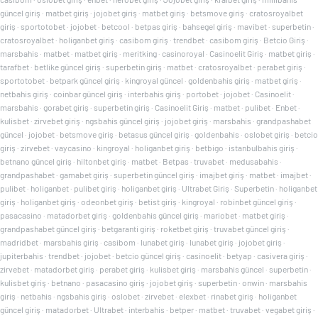
güncel giriş
·
matbet giriş
·
jojobet giriş
·
matbet giriş
·
betsmove giriş
·
cratosroyalbet
giriş
·
sportotobet
·
jojobet
·
betcool
·
betpas giriş
·
bahsegel giriş
·
mavibet
·
superbetin
·
cratosroyalbet
·
holiganbet giriş
·
casibom giriş
·
trendbet
·
casibom giriş
·
Betcio Giriş
·
marsbahis
·
matbet
·
matbet giriş
·
meritking
·
casinoroyal
·
Casinoelit Giriş
·
matbet giriş
·
tarafbet
·
betlike güncel giriş
·
superbetin giriş
·
matbet
·
cratosroyalbet
·
perabet giriş
·
sportotobet
·
betpark güncel giriş
·
kingroyal güncel
·
goldenbahis giriş
·
matbet giriş
·
netbahis giriş
·
coinbar güncel giriş
·
interbahis giriş
·
portobet
·
jojobet
·
Casinoelit
·
marsbahis
·
gorabet giriş
·
superbetin giriş
·
Casinoelit Giriş
·
matbet
·
pulibet
·
Enbet
·
kulisbet
·
zirvebet giriş
·
ngsbahis güncel giriş
·
jojobet giriş
·
marsbahis
·
grandpashabet
güncel
·
jojobet
·
betsmove giriş
·
betasus güncel giriş
·
goldenbahis
·
oslobet giriş
·
betcio
giriş
·
zirvebet
·
vaycasino
·
kingroyal
·
holiganbet giriş
·
betbigo
·
istanbulbahis giriş
·
betnano güncel giriş
·
hiltonbet giriş
·
matbet
·
Betpas
·
truvabet
·
medusabahis
·
grandpashabet
·
gamabet giriş
·
superbetin güncel giriş
·
imajbet giriş
·
matbet
·
imajbet
·
pulibet
·
holiganbet
·
pulibet giriş
·
holiganbet giriş
·
Ultrabet Giriş
·
Superbetin
·
holiganbet
giriş
·
holiganbet giriş
·
odeonbet giriş
·
betist giriş
·
kingroyal
·
robinbet güncel giriş
·
pasacasino
·
matadorbet giriş
·
goldenbahis güncel giriş
·
mariobet
·
matbet giriş
·
grandpashabet güncel giriş
·
betgaranti giriş
·
roketbet giriş
·
truvabet güncel giriş
·
madridbet
·
marsbahis giriş
·
casibom
·
lunabet giriş
·
lunabet giriş
·
jojobet giriş
·
jupiterbahis
·
trendbet
·
jojobet
·
betcio güncel giriş
·
casinoelit
·
betyap
·
casivera giriş
·
zirvebet
·
matadorbet giriş
·
perabet giriş
·
kulisbet giriş
·
marsbahis güncel
·
superbetin
·
kulisbet giriş
·
betnano
·
pasacasino giriş
·
jojobet giriş
·
superbetin
·
onwin
·
marsbahis
giriş
·
netbahis
·
ngsbahis giriş
·
oslobet
·
zirvebet
·
elexbet
·
rinabet giriş
·
holiganbet
güncel giriş
·
matadorbet
·
Ultrabet
·
interbahis
·
betper
·
matbet
·
truvabet
·
vegabet giriş
·