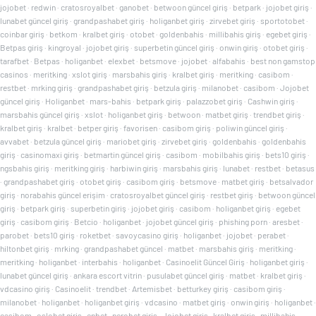
jojobet
·
redwin
·
cratosroyalbet
·
ganobet
·
betwoon güncel giriş
·
betpark
·
jojobet giriş
·
lunabet güncel giriş
·
grandpashabet giriş
·
holiganbet giriş
·
zirvebet giriş
·
sportotobet
·
coinbar giriş
·
betkom
·
kralbet giriş
·
otobet
·
goldenbahis
·
millibahis giriş
·
egebet giriş
·
Betpas giriş
·
kingroyal
·
jojobet giriş
·
superbetin güncel giriş
·
onwin giriş
·
otobet giriş
·
tarafbet
·
Betpas
·
holiganbet
·
elexbet
·
betsmove
·
jojobet
·
alfabahis
·
best non gamstop
casinos
·
meritking
·
xslot giriş
·
marsbahis giriş
·
kralbet giriş
·
meritking
·
casibom
·
restbet
·
mrking giriş
·
grandpashabet giriş
·
betzula giriş
·
milanobet
·
casibom
·
Jojobet
güncel giriş
·
Holiganbet
·
mars-bahis
·
betpark giriş
·
palazzobet giriş
·
Cashwin giriş
·
marsbahis güncel giriş
·
xslot
·
holiganbet giriş
·
betwoon
·
matbet giriş
·
trendbet giriş
·
kralbet giriş
·
kralbet
·
betper giriş
·
favorisen
·
casibom giriş
·
poliwin güncel giriş
·
avvabet
·
betzula güncel giriş
·
mariobet giriş
·
zirvebet giriş
·
goldenbahis
·
goldenbahis
giriş
·
casinomaxi giriş
·
betmartin güncel giriş
·
casibom
·
mobilbahis giriş
·
bets10 giriş
·
ngsbahis giriş
·
meritking giriş
·
harbiwin giriş
·
marsbahis giriş
·
lunabet
·
restbet
·
betasus
·
grandpashabet giriş
·
otobet giriş
·
casibom giriş
·
betsmove
·
matbet giriş
·
betsalvador
giriş
·
norabahis güncel erişim
·
cratosroyalbet güncel giriş
·
restbet giriş
·
betwoon güncel
giriş
·
betpark giriş
·
superbetin giriş
·
jojobet giriş
·
casibom
·
holiganbet giriş
·
egebet
giriş
·
casibom giriş
·
Betcio
·
holiganbet
·
jojobet güncel giriş
·
phishing porn
·
aresbet
·
parobet
·
bets10 giriş
·
roketbet
·
savoycasino giriş
·
holiganbet
·
jojobet
·
perabet
·
hiltonbet giriş
·
mrking
·
grandpashabet güncel
·
matbet
·
marsbahis giriş
·
meritking
·
meritking
·
holiganbet
·
interbahis
·
holiganbet
·
Casinoelit Güncel Giriş
·
holiganbet giriş
·
lunabet güncel giriş
·
ankara escort vitrin
·
pusulabet güncel giriş
·
matbet
·
kralbet giriş
·
vdcasino giriş
·
Casinoelit
·
trendbet
·
Artemisbet
·
betturkey giriş
·
casibom giriş
·
milanobet
·
holiganbet
·
holiganbet giriş
·
vdcasino
·
matbet giriş
·
onwin giriş
·
holiganbet
·
casibom
·
oslobet giriş
·
enbet
·
nerobet giriş
·
Jojobet giriş
·
kralbet giriş
·
millibahis