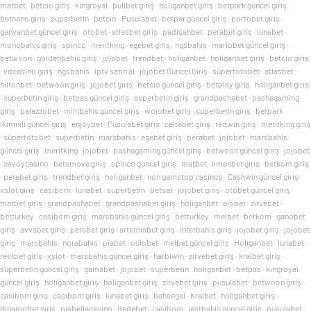
matbet
·
betcio giriş
·
kingroyal
·
pulibet giriş
·
holiganbet giriş
·
betpark güncel giriş
·
betnano giriş
·
superbetin
·
betcio
·
Pusulabet
·
betper güncel giriş
·
portobet giriş
·
ganyanbet güncel giriş
·
otobet
·
atlasbet giriş
·
padişahbet
·
perabet giriş
·
lunabet
·
monobahis giriş
·
spinco
·
meritking
·
egebet giriş
·
ngsbahis
·
mariobet güncel giriş
·
betwoon
·
goldenbahis giriş
·
jojobet
·
trendbet
·
holiganbet
·
holiganbet giriş
·
betcio giriş
·
vdcasino giriş
·
ngsbahis
·
iptv satın al
·
jojobet Güncel Giriş
·
süpertotobet
·
atlasbet
·
hiltonbet
·
betwoon giriş
·
jojobet giriş
·
betcio güncel giriş
·
betplay giriş
·
holiganbet giriş
·
superbetin giriş
·
betpas güncel giriş
·
superbetin giriş
·
grandpashabet
·
pashagaming
giriş
·
palazzobet
·
millibahis güncel giriş
·
wojobet giriş
·
superbetin giriş
·
betpark
·
ikimisli güncel giriş
·
enjoybet
·
Pusulabet giriş
·
celtabet giriş
·
redwin giriş
·
meritking giriş
·
süpertotobet
·
superbetin
·
marsbahis
·
egebet giriş
·
perabet
·
jojobet
·
marsbahis
güncel giriş
·
meritking
·
jojobet
·
pashagaming güncel giriş
·
betwoon güncel giriş
·
jojobet
·
savoycasino
·
betsmove giriş
·
spinco güncel giriş
·
matbet
·
limanbet giriş
·
betkom giriş
·
perabet giriş
·
trendbet giriş
·
holiganbet
·
non gamstop casinos
·
Cashwin güncel giriş
·
xslot giriş
·
casibom
·
lunabet
·
superbetin
·
betsat
·
jojobet giriş
·
otobet güncel giriş
·
matbet giriş
·
grandpashabet
·
grandpashabet giriş
·
holiganbet
·
alobet
·
zirvebet
·
betturkey
·
casibom giriş
·
marsbahis güncel giriş
·
betturkey
·
melbet
·
betkom
·
ganobet
giriş
·
avvabet giriş
·
perabet giriş
·
artemisbet giriş
·
interbahis giriş
·
jojobet giriş
·
jojobet
giriş
·
marsbahis
·
norabahis
·
piabet
·
oslobet
·
melbet güncel giriş
·
Holiganbet
·
lunabet
·
restbet giriş
·
xslot
·
marsbahis güncel giriş
·
harbiwin
·
zirvebet giriş
·
kralbet giriş
·
superbetin güncel giriş
·
gamabet
·
jojobet
·
superbetin
·
holiganbet
·
betpas
·
kingroyal
güncel giriş
·
holiganbet giriş
·
holiganbet giriş
·
zirvebet giriş
·
pusulabet
·
betwoon giriş
·
casibom giriş
·
casibom giriş
·
lunabet giriş
·
bahsegel
·
Kralbet
·
holiganbet giriş
·
dinamobet giriş
·
piabellacasino
·
dedebet
·
casibom
·
jestbahis güncel giriş
·
pusulabet
·