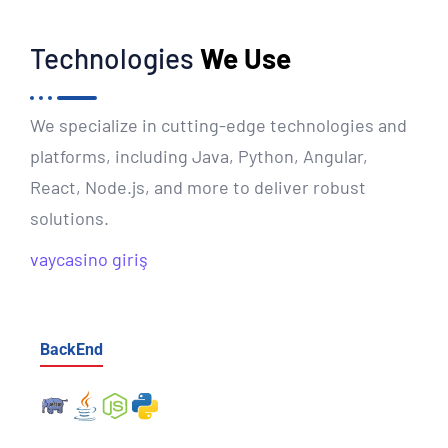
Technologies
We Use
We specialize in cutting-edge technologies and
platforms, including Java, Python, Angular,
React, Node.js, and more to deliver robust
solutions.
vaycasino giriş
BackEnd